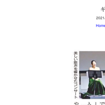
202
Hom