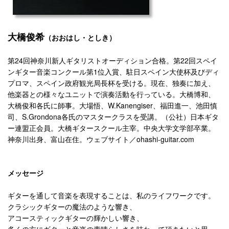
大橋俊希
（おおはし・としき）
24
22
第
回神奈川新人ギタリストオーディション合格。第
回スペイ
1
ンギター音楽コンクール第
位入賞、駐日スペイン大使杯及びディ
プロマ、スペイン政府観光局長杯を受ける。現在、独奏に加え、
他楽器との様々なユニットで演奏活動を行っている。大橋博和、
W.Kanengiser
大橋俊和各氏に師事。大場悟、
、福田進一、池田慎
S.Grondona
司、
各氏のマスタークラスを受講。（公社）日本ギタ
ー連盟正会員。大橋ギタースクール主宰。中央大学文学部卒業。
ohashi-guitar.com
神奈川出身、富山在住。ウェブサイト／
メッセージ
ギターを通して音楽を表現することは、私のライフワークです。
クラシックギターの魔法のような響き、
アコースティックギターの輝かしい響き、